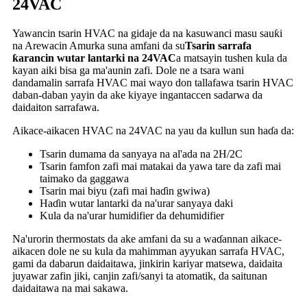
24VAC
Yawancin tsarin HVAC na gidaje da na kasuwanci masu sauƙi
na Arewacin Amurka suna amfani da su
Tsarin sarrafa
ƙarancin wutar lantarki na 24VAC
a matsayin tushen kula da
kayan aiki bisa ga ma'aunin zafi. Dole ne a tsara wani
dandamalin sarrafa HVAC mai wayo don tallafawa tsarin HVAC
daban-daban yayin da ake kiyaye ingantaccen sadarwa da
daidaiton sarrafawa.
Aikace-aikacen HVAC na 24VAC na yau da kullun sun haɗa da:
Tsarin dumama da sanyaya na al'ada na 2H/2C
Tsarin famfon zafi mai matakai da yawa tare da zafi mai
taimako da gaggawa
Tsarin mai biyu (zafi mai haɗin gwiwa)
Haɗin wutar lantarki da na'urar sanyaya daki
Kula da na'urar humidifier da dehumidifier
Na'urorin thermostats da ake amfani da su a waɗannan aikace-
aikacen dole ne su kula da mahimman ayyukan sarrafa HVAC,
gami da dabarun daidaitawa, jinkirin kariyar matsewa, daidaita
juyawar zafin jiki, canjin zafi/sanyi ta atomatik, da saitunan
daidaitawa na mai sakawa.