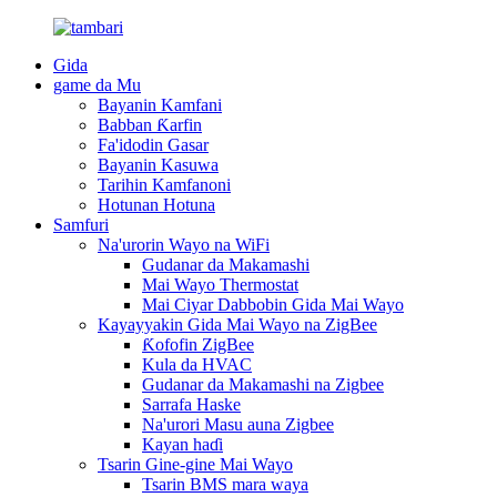
Gida
game da Mu
Bayanin Kamfani
Babban Ƙarfin
Fa'idodin Gasar
Bayanin Kasuwa
Tarihin Kamfanoni
Hotunan Hotuna
Samfuri
Na'urorin Wayo na WiFi
Gudanar da Makamashi
Mai Wayo Thermostat
Mai Ciyar Dabbobin Gida Mai Wayo
Kayayyakin Gida Mai Wayo na ZigBee
Ƙofofin ZigBee
Kula da HVAC
Gudanar da Makamashi na Zigbee
Sarrafa Haske
Na'urori Masu auna Zigbee
Kayan haɗi
Tsarin Gine-gine Mai Wayo
Tsarin BMS mara waya