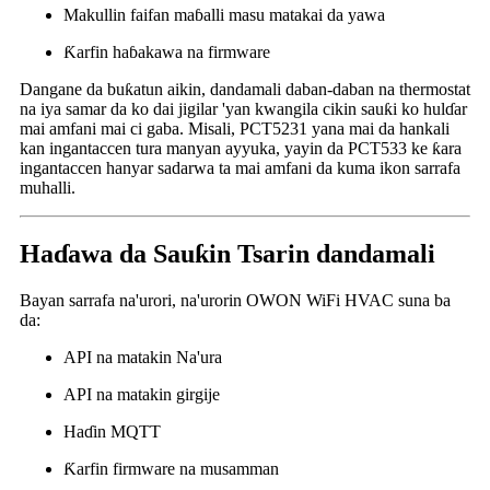
Makullin faifan maɓalli masu matakai da yawa
Ƙarfin haɓakawa na firmware
Dangane da buƙatun aikin, dandamali daban-daban na thermostat
na iya samar da ko dai jigilar 'yan kwangila cikin sauƙi ko hulɗar
mai amfani mai ci gaba. Misali, PCT5231 yana mai da hankali
kan ingantaccen tura manyan ayyuka, yayin da PCT533 ke ƙara
ingantaccen hanyar sadarwa ta mai amfani da kuma ikon sarrafa
muhalli.
Haɗawa da Sauƙin Tsarin dandamali
Bayan sarrafa na'urori, na'urorin OWON WiFi HVAC suna ba
da:
API na matakin Na'ura
API na matakin girgije
Haɗin MQTT
Ƙarfin firmware na musamman