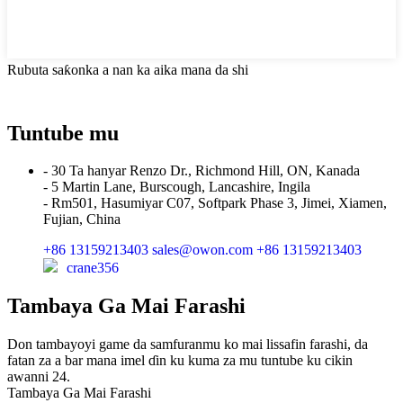
Rubuta saƙonka a nan ka aika mana da shi
Tuntube mu
- 30 Ta hanyar Renzo Dr., Richmond Hill, ON, Kanada
- 5 Martin Lane, Burscough, Lancashire, Ingila
- Rm501, Hasumiyar C07, Softpark Phase 3, Jimei, Xiamen,
Fujian, China
+86 13159213403
sales@owon.com
+86 13159213403
crane356
Tambaya Ga Mai Farashi
Don tambayoyi game da samfuranmu ko mai lissafin farashi, da
fatan za a bar mana imel ɗin ku kuma za mu tuntube ku cikin
awanni 24.
Tambaya Ga Mai Farashi