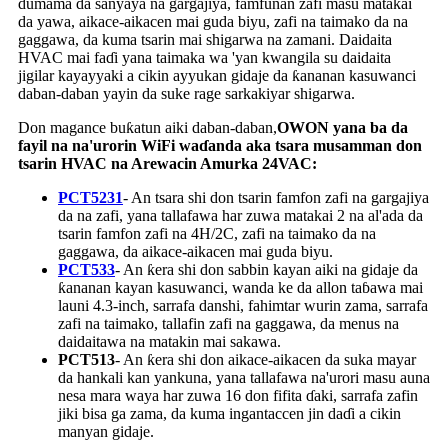
dumama da sanyaya na gargajiya, famfunan zafi masu matakai
da yawa, aikace-aikacen mai guda biyu, zafi na taimako da na
gaggawa, da kuma tsarin mai shigarwa na zamani. Daidaita
HVAC mai faɗi yana taimaka wa 'yan kwangila su daidaita
jigilar kayayyaki a cikin ayyukan gidaje da ƙananan kasuwanci
daban-daban yayin da suke rage sarkakiyar shigarwa.
Don magance buƙatun aiki daban-daban,
OWON yana ba da
fayil na na'urorin WiFi waɗanda aka tsara musamman don
tsarin HVAC na Arewacin Amurka 24VAC:
PCT5231
- An tsara shi don tsarin famfon zafi na gargajiya
da na zafi, yana tallafawa har zuwa matakai 2 na al'ada da
tsarin famfon zafi na 4H/2C, zafi na taimako da na
gaggawa, da aikace-aikacen mai guda biyu.
PCT533
- An ƙera shi don sabbin kayan aiki na gidaje da
ƙananan kayan kasuwanci, wanda ke da allon taɓawa mai
launi 4.3-inch, sarrafa danshi, fahimtar wurin zama, sarrafa
zafi na taimako, tallafin zafi na gaggawa, da menus na
daidaitawa na matakin mai sakawa.
PCT513
- An ƙera shi don aikace-aikacen da suka mayar
da hankali kan yankuna, yana tallafawa na'urori masu auna
nesa mara waya har zuwa 16 don fifita ɗaki, sarrafa zafin
jiki bisa ga zama, da kuma ingantaccen jin daɗi a cikin
manyan gidaje.