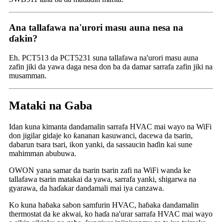
Ana tallafawa na'urori masu auna nesa na
ɗakin?
Eh. PCT513 da PCT5231 suna tallafawa na'urori masu auna
zafin jiki da yawa daga nesa don ba da damar sarrafa zafin jiki na
musamman.
Mataki na Gaba
Idan kuna kimanta dandamalin sarrafa HVAC mai wayo na WiFi
don jigilar gidaje ko ƙananan kasuwanci, dacewa da tsarin,
dabarun tsara tsari, ikon yanki, da sassaucin haɗin kai sune
mahimman abubuwa.
OWON yana samar da tsarin tsarin zafi na WiFi wanda ke
tallafawa tsarin matakai da yawa, sarrafa yanki, shigarwa na
gyarawa, da haɗakar dandamali mai iya canzawa.
Ko kuna haɓaka sabon samfurin HVAC, haɓaka dandamalin
thermostat da ke akwai, ko haɗa na'urar sarrafa HVAC mai wayo