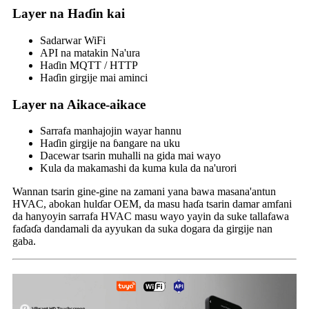
Layer na Haɗin kai
Sadarwar WiFi
API na matakin Na'ura
Haɗin MQTT / HTTP
Haɗin girgije mai aminci
Layer na Aikace-aikace
Sarrafa manhajojin wayar hannu
Haɗin girgije na ɓangare na uku
Dacewar tsarin muhalli na gida mai wayo
Kula da makamashi da kuma kula da na'urori
Wannan tsarin gine-gine na zamani yana bawa masana'antun
HVAC, abokan hulɗar OEM, da masu haɗa tsarin damar amfani
da hanyoyin sarrafa HVAC masu wayo yayin da suke tallafawa
faɗaɗa dandamali da ayyukan da suka dogara da girgije nan
gaba.