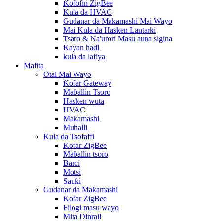
Ƙofofin ZigBee
Kula da HVAC
Gudanar da Makamashi Mai Wayo
Mai Kula da Hasken Lantarki
Tsaro & Na'urori Masu auna sigina
Kayan haɗi
kula da lafiya
Mafita
Otal Mai Wayo
Ƙofar Gateway
Maɓallin Tsoro
Hasken wuta
HVAC
Makamashi
Muhalli
Kula da Tsofaffi
Ƙofar ZigBee
Maɓallin tsoro
Barci
Motsi
Sauƙi
Gudanar da Makamashi
Ƙofar ZigBee
Filogi masu wayo
Mita Dinrail