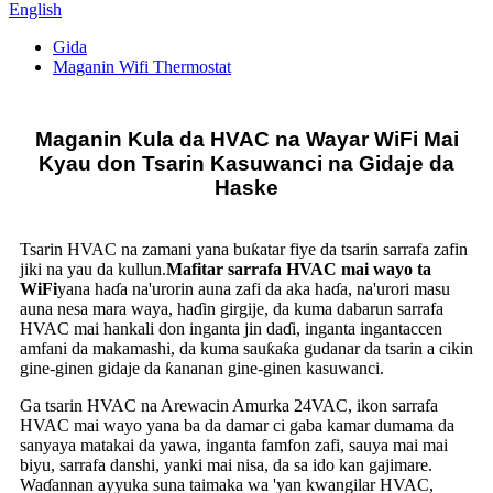
English
Gida
Maganin Wifi Thermostat
Maganin Kula da HVAC na Wayar WiFi Mai
Kyau don Tsarin Kasuwanci na Gidaje da
Haske
Tsarin HVAC na zamani yana buƙatar fiye da tsarin sarrafa zafin
jiki na yau da kullun.
Mafitar sarrafa HVAC mai wayo ta
WiFi
yana haɗa na'urorin auna zafi da aka haɗa, na'urori masu
auna nesa mara waya, haɗin girgije, da kuma dabarun sarrafa
HVAC mai hankali don inganta jin daɗi, inganta ingantaccen
amfani da makamashi, da kuma sauƙaƙa gudanar da tsarin a cikin
gine-ginen gidaje da ƙananan gine-ginen kasuwanci.
Ga tsarin HVAC na Arewacin Amurka 24VAC, ikon sarrafa
HVAC mai wayo yana ba da damar ci gaba kamar dumama da
sanyaya matakai da yawa, inganta famfon zafi, sauya mai mai
biyu, sarrafa danshi, yanki mai nisa, da sa ido kan gajimare.
Waɗannan ayyuka suna taimaka wa 'yan kwangilar HVAC,