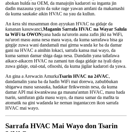
abokan hulɗa na OEM, da manajojin kadarori su inganta jin
daɗin mazauna yayin da suke rage yawan amfani da makamashi
da kuma sauƙaƙe aikin HVAC na yau da kullun.
An ƙera shi musamman don ayyukan HVAC na gidaje da
ƙananan kasuwanci,
Maganin Sarrafa HVAC na Wayar Salula
ta WiFi ta OWON
yana haɗa na'urorin auna zafin jiki na WiFi,
na'urori masu auna nesa mara waya, da kuma sarrafawa bisa ga
girgije zuwa wani dandamali mai girma wanda ke ba da damar
gani na HVAC a ainihin lokaci, sarrafa kansa mai wayo, da
kuma samun damar shiga daga nesa. Dandalin yana tallafawa
aikace-aikacen HVAC na zamani tun daga gidaje na iyali ɗaya
zuwa gidaje, otal-otal, ofisoshi, da kuma jigilar kadarori da yawa.
An gina a Arewacin Amurka
Tsarin HVAC na 24VAC
,
dandamalin yana ba da haɗin WiFi mai ɗorewa, zaɓuɓɓukan
shigarwa masu sassauƙa, haɗakar firikwensin nesa, da kuma
damar API mai ƙwanƙwasa ga masana'antun HVAC, masu haɗa
tsarin, samfuran gida masu wayo, da masu samar da mafita ta
atomatik na gini waɗanda ke neman ingantaccen ikon sarrafa
HVAC mai wayo.
Sarrafa HVAC Mai Wayo don Tsarin