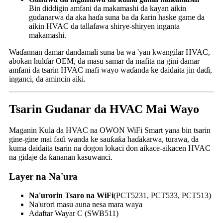
Bin diddigin amfani da makamashi da kayan aikin
gudanarwa da aka haɗa suna ba da ƙarin haske game da
aikin HVAC da tallafawa shirye-shiryen inganta
makamashi.
Waɗannan damar dandamali suna ba wa 'yan kwangilar HVAC,
abokan hulɗar OEM, da masu samar da mafita na gini damar
amfani da tsarin HVAC mafi wayo waɗanda ke daidaita jin daɗi,
inganci, da amincin aiki.
Tsarin Gudanar da HVAC Mai Wayo
Maganin Kula da HVAC na OWON WiFi Smart yana bin tsarin
gine-gine mai faɗi wanda ke sauƙaƙa haɗakarwa, turawa, da
kuma daidaita tsarin na dogon lokaci don aikace-aikacen HVAC
na gidaje da ƙananan kasuwanci.
Layer na Na'ura
Na'urorin Tsaro na WiFi
(PCT5231, PCT533, PCT513)
Na'urori masu auna nesa mara waya
Adaftar Wayar C (SWB511)