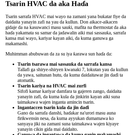
Tsarin HVAC da aka Haɗa
Tsarin sarrafa HVAC mai wayo na zamani yana buƙatar fiye da
daidaita yanayin zafi na yau da kullun. Don aikace-aikacen
gidaje da na kasuwanci masu sauƙi, mafita na thermostat da aka
haɗa yakamata su samar da jadawalin aiki mai sassauƙa, sarrafa
kansa mai wayo, kariyar kayan aiki, da kuma ganuwa ga
makamashi.
Muhimman abubuwan da za su iya ƙarawa sun haɗa da:
Tsarin tsarawa mai sassauƙa da sarrafa kansa
Tallafi ga shirye-shiryen kwanaki 7, lokutan yau da kullun
da yawa, saitunan hutu, da kuma daidaitawar jin daɗi ta
atomatik.
Tsarin kariya na HVAC mai zurfi
Sifofi kamar kariyar damfara ta gajeren zango, daidaita
yanayin zafi, da kuma kula da jinkirin kayan aiki suna
taimakawa wajen inganta amincin tsarin.
Ingantaccen tsarin kula da jin daɗi
Gano da sarrafa danshi, haɗakar na'urori masu auna
firikwensin nesa, da kuma ayyukan ɗumamawa ko
sanyaya jiki na zamani suna taimakawa wajen kiyaye
yanayin cikin gida mai daidaito.
Ganuwa da ingantawa da kuma ganin makamashi