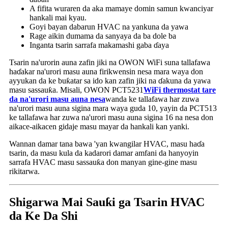
A fifita wuraren da aka mamaye domin samun kwanciyar
hankali mai kyau.
Goyi bayan dabarun HVAC na yankuna da yawa
Rage aikin dumama da sanyaya da ba dole ba
Inganta tsarin sarrafa makamashi gaba ɗaya
Tsarin na'urorin auna zafin jiki na OWON WiFi suna tallafawa
haɗakar na'urori masu auna firikwensin nesa mara waya don
ayyukan da ke buƙatar sa ido kan zafin jiki na ɗakuna da yawa
masu sassauƙa. Misali, OWON PCT5231
WiFi thermostat tare
da na'urori masu auna nesa
wanda ke tallafawa har zuwa
na'urori masu auna sigina mara waya guda 10, yayin da PCT513
ke tallafawa har zuwa na'urori masu auna sigina 16 na nesa don
aikace-aikacen gidaje masu mayar da hankali kan yanki.
Wannan damar tana bawa 'yan kwangilar HVAC, masu haɗa
tsarin, da masu kula da kadarori damar amfani da hanyoyin
sarrafa HVAC masu sassauƙa don manyan gine-gine masu
rikitarwa.
Shigarwa Mai Sauƙi ga Tsarin HVAC
da Ke Da Shi