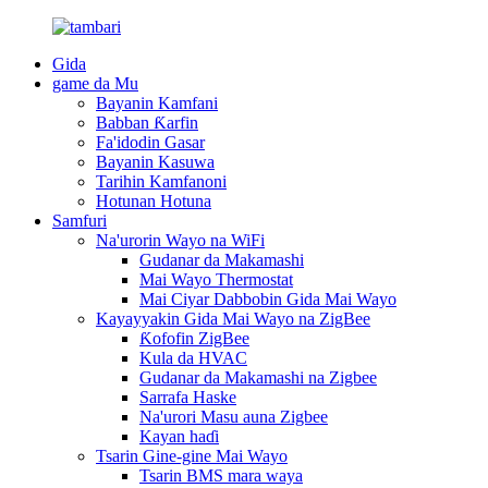
Gida
game da Mu
Bayanin Kamfani
Babban Ƙarfin
Fa'idodin Gasar
Bayanin Kasuwa
Tarihin Kamfanoni
Hotunan Hotuna
Samfuri
Na'urorin Wayo na WiFi
Gudanar da Makamashi
Mai Wayo Thermostat
Mai Ciyar Dabbobin Gida Mai Wayo
Kayayyakin Gida Mai Wayo na ZigBee
Ƙofofin ZigBee
Kula da HVAC
Gudanar da Makamashi na Zigbee
Sarrafa Haske
Na'urori Masu auna Zigbee
Kayan haɗi
Tsarin Gine-gine Mai Wayo
Tsarin BMS mara waya