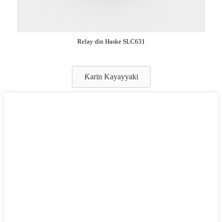
Relay ɗin Haske SLC631
Ƙarin Kayayyaki