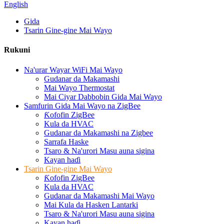
English
Gida
Tsarin Gine-gine Mai Wayo
Rukuni
Na'urar Wayar WiFi Mai Wayo
Gudanar da Makamashi
Mai Wayo Thermostat
Mai Ciyar Dabbobin Gida Mai Wayo
Samfurin Gida Mai Wayo na ZigBee
Ƙofofin ZigBee
Kula da HVAC
Gudanar da Makamashi na Zigbee
Sarrafa Haske
Tsaro & Na'urori Masu auna sigina
Kayan haɗi
Tsarin Gine-gine Mai Wayo
Ƙofofin ZigBee
Kula da HVAC
Gudanar da Makamashi Mai Wayo
Mai Kula da Hasken Lantarki
Tsaro & Na'urori Masu auna sigina
Kayan haɗi