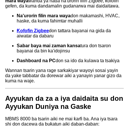
mara waya
wanda ya haɗa na'urorin filin Zigbee, ƙofofin
gefen, da kuma dandamalin gudanarwa mai daidaitawa.
Na'urorin filin mara waya
don makamashi, HVAC,
haske, da kuma fahimtar muhalli
Ƙofofin Zigbee
don tattara bayanai na gida da
aiwatar da dabaru
Sabar baya mai zaman kansa
tura don tsaron
bayanai da bin ka'idojinsu
Dashboard na PC
don sa ido da kulawa ta tsakiya
Wannan tsarin yana rage sarkakiyar wayoyi sosai yayin
da yake tabbatar da dorewar aiki a yanayin yanar gizo da
kuma na waje.
Ayyukan da za a iya daidaita su don
Ayyukan Duniya na Gaske
MBMS 8000 ba tsarin aiki ne mai ƙarfi ba. Ana iya tsara
shi don dacewa da buƙatun aiki daban-daban: