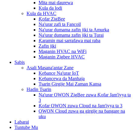
Mita mai ɗaurewa
Kula da lodi
Kula da HVAC
Ƙofar ZigBee
Na'urar zafi ta Fancoil
Na'urar dumama zafin jiki ta Amurka
Na'urar dumama zafin jiki ta Turai
Ƙaramin mai sarrafawa mai raba
Zafin jiki
Maganin HVAC na WiFi
Maganin Zigbee HVAC
Sabis
Asali Masana'antar Zane
Keɓance Na'urar IoT
Keɓancewa da Manhaja
Tsarin Girgije Mai Zaman Kansa
Haɗin Tsarin
Na'urar OWON ZigBee zuwa Ƙofar Jam'iyya ta
3
Ƙofar OWON zuwa Cloud na Jam'iyya ta 3
OWON Cloud zuwa ga girgije na ɓangare na
uku
Labarai
Tuntube Mu