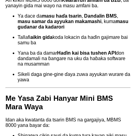
An ƙirƙiri MBMS 8000 don
Kwararrun amfani da B2B
, ba
yanayin gida mai wayo na masu amfani ba.
Ya dace da
masu haɗa tsarin
,
Dandalin BMS
,
masu samar da ayyukan makamashi
, kuma
masu
gudanar da kadarori
Tallafi
aikin gida
koda lokacin da haɗin gajimare bai
samu ba
Yana ba da damar
Haɗin kai bisa tushen API
don
dandamali na ɓangare na uku da haɓaka software
na musamman
Sikeli daga gine-gine ɗaya zuwa ayyukan wurare da
yawa
Me Yasa Zabi Hanyar Mini BMS
Mara Waya
Idan aka kwatanta da tsarin BMS na gargajiya, MBMS
8000 yana bayar da:
Shigarwa cikin sauri da kuma tura kayan aiki masu