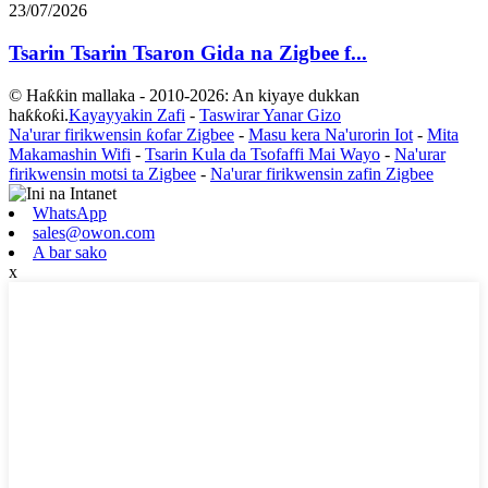
23/07/2026
Tsarin Tsarin Tsaron Gida na Zigbee f...
© Haƙƙin mallaka - 2010-2026: An kiyaye dukkan
haƙƙoƙi.
Kayayyakin Zafi
-
Taswirar Yanar Gizo
Na'urar firikwensin ƙofar Zigbee
-
Masu kera Na'urorin Iot
-
Mita
Makamashin Wifi
-
Tsarin Kula da Tsofaffi Mai Wayo
-
Na'urar
firikwensin motsi ta Zigbee
-
Na'urar firikwensin zafin Zigbee
WhatsApp
sales@owon.com
A bar sako
x