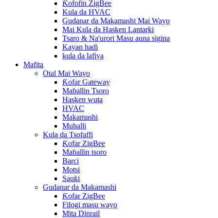
Ƙofofin ZigBee
Kula da HVAC
Gudanar da Makamashi Mai Wayo
Mai Kula da Hasken Lantarki
Tsaro & Na'urori Masu auna sigina
Kayan haɗi
kula da lafiya
Mafita
Otal Mai Wayo
Ƙofar Gateway
Maɓallin Tsoro
Hasken wuta
HVAC
Makamashi
Muhalli
Kula da Tsofaffi
Ƙofar ZigBee
Maɓallin tsoro
Barci
Motsi
Sauƙi
Gudanar da Makamashi
Ƙofar ZigBee
Filogi masu wayo
Mita Dinrail