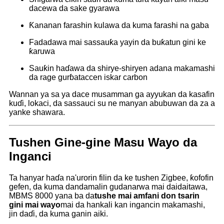
dacewa da sake gyarawa
Ƙananan farashin kulawa da kuma farashi na gaba
Fadadawa mai sassauƙa yayin da buƙatun gini ke
ƙaruwa
Sauƙin haɗawa da shirye-shiryen adana makamashi
da rage gurɓataccen iskar carbon
Wannan ya sa ya dace musamman ga ayyukan da kasafin
kuɗi, lokaci, da sassauci su ne manyan abubuwan da za a
yanke shawara.
Tushen Gine-gine Masu Wayo da
Inganci
Ta hanyar haɗa na'urorin filin da ke tushen Zigbee, ƙofofin
gefen, da kuma dandamalin gudanarwa mai daidaitawa,
MBMS 8000 yana ba da
tushe mai amfani don tsarin
gini mai wayo
mai da hankali kan ingancin makamashi,
jin daɗi, da kuma ganin aiki.