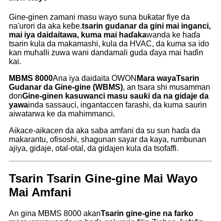
Gine-ginen zamani masu wayo suna buƙatar fiye da
na'urori da aka keɓe.
tsarin gudanar da gini mai inganci,
mai iya daidaitawa, kuma mai haɗaka
wanda ke haɗa
tsarin kula da makamashi, kula da HVAC, da kuma sa ido
kan muhalli zuwa wani dandamali guda ɗaya mai haɗin
kai.
MBMS 8000
Ana iya daidaita OWON
Mara waya
Tsarin
Gudanar da Gine-gine (WBMS)
, an tsara shi musamman
don
Gine-ginen kasuwanci masu sauƙi da na gidaje da
yawa
inda sassauci, ingantaccen farashi, da kuma saurin
aiwatarwa ke da mahimmanci.
Aikace-aikacen da aka saba amfani da su sun haɗa da
makarantu, ofisoshi, shagunan sayar da kaya, rumbunan
ajiya, gidaje, otal-otal, da gidajen kula da tsofaffi.
Tsarin Tsarin Gine-gine Mai Wayo
Mai Amfani
An gina MBMS 8000 akan
Tsarin gine-gine na farko