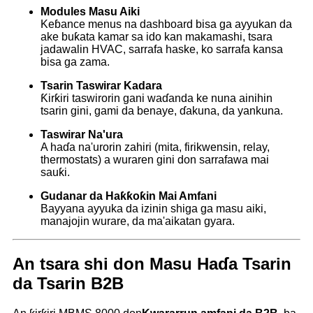
Modules Masu Aiki
Keɓance menus na dashboard bisa ga ayyukan da
ake buƙata kamar sa ido kan makamashi, tsara
jadawalin HVAC, sarrafa haske, ko sarrafa kansa
bisa ga zama.
Tsarin Taswirar Kadara
Ƙirƙiri taswirorin gani waɗanda ke nuna ainihin
tsarin gini, gami da benaye, ɗakuna, da yankuna.
Taswirar Na'ura
A haɗa na'urorin zahiri (mita, firikwensin, relay,
thermostats) a wuraren gini don sarrafawa mai
sauƙi.
Gudanar da Haƙƙoƙin Mai Amfani
Bayyana ayyuka da izinin shiga ga masu aiki,
manajojin wurare, da ma'aikatan gyara.
An tsara shi don Masu Haɗa Tsarin
da Tsarin B2B