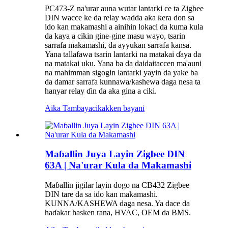
PC473-Z na'urar auna wutar lantarki ce ta Zigbee
DIN wacce ke da relay wadda aka ƙera don sa
ido kan makamashi a ainihin lokaci da kuma kula
da kaya a cikin gine-gine masu wayo, tsarin
sarrafa makamashi, da ayyukan sarrafa kansa.
Yana tallafawa tsarin lantarki na matakai ɗaya da
na matakai uku. Yana ba da daidaitaccen ma'auni
na mahimman sigogin lantarki yayin da yake ba
da damar sarrafa kunnawa/kashewa daga nesa ta
hanyar relay ɗin da aka gina a ciki.
Aika Tambaya
cikakken bayani
Maɓallin Juya Layin Zigbee DIN
63A | Na'urar Kula da Makamashi
Maɓallin jigilar layin dogo na CB432 Zigbee
DIN tare da sa ido kan makamashi.
KUNNA/KASHEWA daga nesa. Ya dace da
haɗakar hasken rana, HVAC, OEM da BMS.