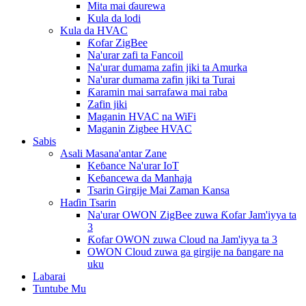
Mita mai ɗaurewa
Kula da lodi
Kula da HVAC
Ƙofar ZigBee
Na'urar zafi ta Fancoil
Na'urar dumama zafin jiki ta Amurka
Na'urar dumama zafin jiki ta Turai
Ƙaramin mai sarrafawa mai raba
Zafin jiki
Maganin HVAC na WiFi
Maganin Zigbee HVAC
Sabis
Asali Masana'antar Zane
Keɓance Na'urar IoT
Keɓancewa da Manhaja
Tsarin Girgije Mai Zaman Kansa
Haɗin Tsarin
Na'urar OWON ZigBee zuwa Ƙofar Jam'iyya ta
3
Ƙofar OWON zuwa Cloud na Jam'iyya ta 3
OWON Cloud zuwa ga girgije na ɓangare na
uku
Labarai
Tuntube Mu