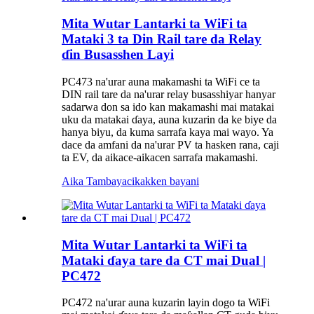
Mita Wutar Lantarki ta WiFi ta
Mataki 3 ta Din Rail tare da Relay
ɗin Busasshen Layi
PC473 na'urar auna makamashi ta WiFi ce ta
DIN rail tare da na'urar relay busasshiyar hanyar
sadarwa don sa ido kan makamashi mai matakai
uku da matakai ɗaya, auna kuzarin da ke biye da
hanya biyu, da kuma sarrafa kaya mai wayo. Ya
dace da amfani da na'urar PV ta hasken rana, caji
ta EV, da aikace-aikacen sarrafa makamashi.
Aika Tambaya
cikakken bayani
Mita Wutar Lantarki ta WiFi ta
Mataki ɗaya tare da CT mai Dual |
PC472
PC472 na'urar auna kuzarin layin dogo ta WiFi