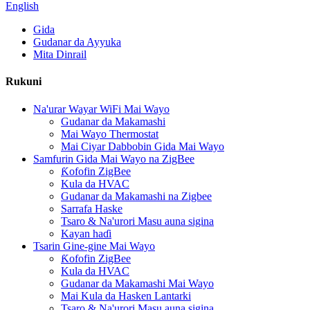
English
Gida
Gudanar da Ayyuka
Mita Dinrail
Rukuni
Na'urar Wayar WiFi Mai Wayo
Gudanar da Makamashi
Mai Wayo Thermostat
Mai Ciyar Dabbobin Gida Mai Wayo
Samfurin Gida Mai Wayo na ZigBee
Ƙofofin ZigBee
Kula da HVAC
Gudanar da Makamashi na Zigbee
Sarrafa Haske
Tsaro & Na'urori Masu auna sigina
Kayan haɗi
Tsarin Gine-gine Mai Wayo
Ƙofofin ZigBee
Kula da HVAC
Gudanar da Makamashi Mai Wayo
Mai Kula da Hasken Lantarki
Tsaro & Na'urori Masu auna sigina