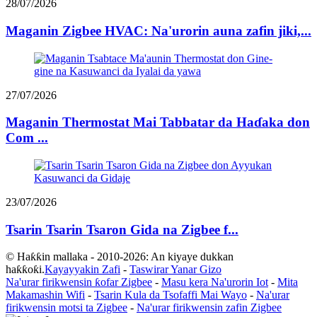
28/07/2026
Maganin Zigbee HVAC: Na'urorin auna zafin jiki,...
27/07/2026
Maganin Thermostat Mai Tabbatar da Haɗaka don
Com ...
23/07/2026
Tsarin Tsarin Tsaron Gida na Zigbee f...
© Haƙƙin mallaka - 2010-2026: An kiyaye dukkan
haƙƙoƙi.
Kayayyakin Zafi
-
Taswirar Yanar Gizo
Na'urar firikwensin ƙofar Zigbee
-
Masu kera Na'urorin Iot
-
Mita
Makamashin Wifi
-
Tsarin Kula da Tsofaffi Mai Wayo
-
Na'urar
firikwensin motsi ta Zigbee
-
Na'urar firikwensin zafin Zigbee