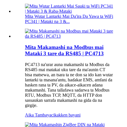
Mita Wutar Lantarki Mai Da'ira Da Yawa ta WiFi
PC341 | Mataki na 3 &...
Mita Makamashi na Modbus mai
Mataki 3 tare da RS485 | PC4713
PC4713 na'urar auna makamashi ta Modbus da
RS485 mai matakai uku tare da ma'aunin CT
bisa matsewa, an tsara ta ne don sa ido kan wutar
lantarki ta masana'antu, haɗakar EMS, amfani da
hasken rana ta PV, da aikace-aikacen adana
makamashi. Tana tallafawa sadarwa ta Modbus
RTU, Modbus TCP, MQTT, da HTTP don
sassauƙan sarrafa makamashi na gida da na
girgije.
Aika Tambaya
cikakken bayani