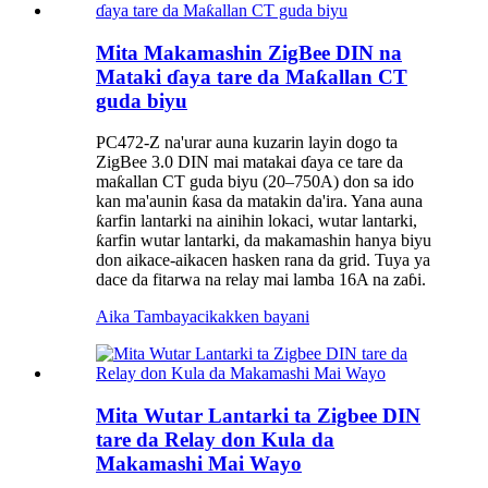
Mita Makamashin ZigBee DIN na
Mataki ɗaya tare da Maƙallan CT
guda biyu
PC472-Z na'urar auna kuzarin layin dogo ta
ZigBee 3.0 DIN mai matakai ɗaya ce tare da
maƙallan CT guda biyu (20–750A) don sa ido
kan ma'aunin ƙasa da matakin da'ira. Yana auna
ƙarfin lantarki na ainihin lokaci, wutar lantarki,
ƙarfin wutar lantarki, da makamashin hanya biyu
don aikace-aikacen hasken rana da grid. Tuya ya
dace da fitarwa na relay mai lamba 16A na zaɓi.
Aika Tambaya
cikakken bayani
Mita Wutar Lantarki ta Zigbee DIN
tare da Relay don Kula da
Makamashi Mai Wayo