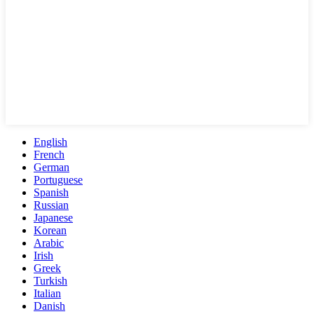
English
French
German
Portuguese
Spanish
Russian
Japanese
Korean
Arabic
Irish
Greek
Turkish
Italian
Danish