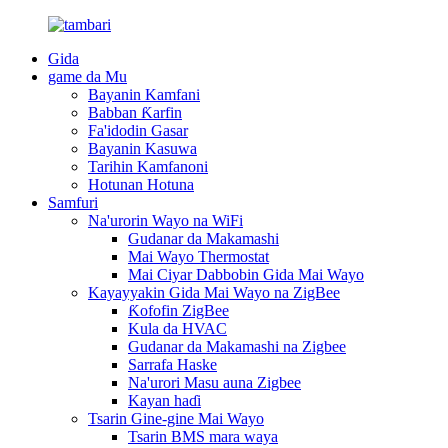
Gida
game da Mu
Bayanin Kamfani
Babban Ƙarfin
Fa'idodin Gasar
Bayanin Kasuwa
Tarihin Kamfanoni
Hotunan Hotuna
Samfuri
Na'urorin Wayo na WiFi
Gudanar da Makamashi
Mai Wayo Thermostat
Mai Ciyar Dabbobin Gida Mai Wayo
Kayayyakin Gida Mai Wayo na ZigBee
Ƙofofin ZigBee
Kula da HVAC
Gudanar da Makamashi na Zigbee
Sarrafa Haske
Na'urori Masu auna Zigbee
Kayan haɗi
Tsarin Gine-gine Mai Wayo
Tsarin BMS mara waya