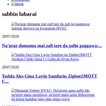
sabbin labarai
28/07/2026
Na'urar dumama mai zafi tare da zafin gaggawa:...
28/07/2026
Yadda Ake Gina Layin Samfurin Zigbee2MQTT
C...