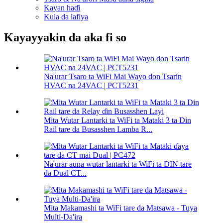
Kayan haɗi
Kula da lafiya
Kayayyakin da aka fi so
Na'urar Tsaro ta WiFi Mai Wayo don Tsarin
HVAC na 24VAC | PCT5231
Mita Wutar Lantarki ta WiFi ta Mataki 3 ta Din
Rail tare da Busasshen Lamba R...
Na'urar auna wutar lantarki ta WiFi ta DIN tare
da Dual CT...
Mita Makamashi ta WiFi tare da Matsawa - Tuya
Multi-Da'ira