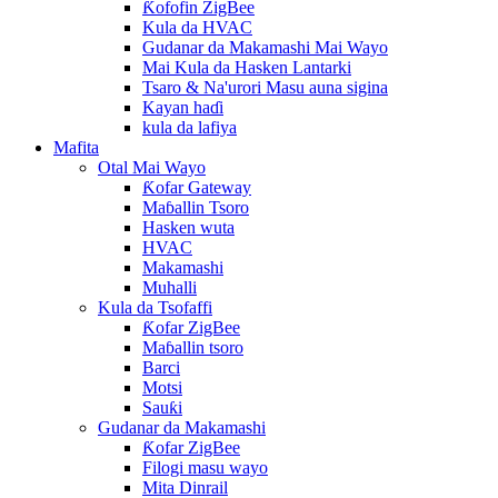
Ƙofofin ZigBee
Kula da HVAC
Gudanar da Makamashi Mai Wayo
Mai Kula da Hasken Lantarki
Tsaro & Na'urori Masu auna sigina
Kayan haɗi
kula da lafiya
Mafita
Otal Mai Wayo
Ƙofar Gateway
Maɓallin Tsoro
Hasken wuta
HVAC
Makamashi
Muhalli
Kula da Tsofaffi
Ƙofar ZigBee
Maɓallin tsoro
Barci
Motsi
Sauƙi
Gudanar da Makamashi
Ƙofar ZigBee
Filogi masu wayo
Mita Dinrail