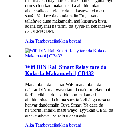
mai matakai ɗaya tare da maƙallan CT guda biyu
don sa ido kan makamashi a ainihin lokaci a
aikace-aikacen gidaje da na kasuwanci masu
sauƙi. Ya dace da dandamalin Tuya, yana
tallafawa auna makamashi mai kusurwa biyu,
adana bayanai na tarihi, da ayyukan keɓancewa
na OEM/ODM.
Aika Tambaya
cikakken bayani
Wifi DIN Rail Smart Relay tare da
Kula da Makamashi | CB432
Mai amfani da na'urar WiFi mai amfani da
na'urar DIN mai wayo tare da na'urar relay mai
ƙarfi a cikinta don sa ido kan makamashi a
ainihin lokaci da kuma sarrafa lodi daga nesa ta
hanyar dandamalin Tuya Smart. Ya dace da
na'urorin lantarki masu wayo, ayyukan OEM, da
aikace-aikacen sarrafa makamashi.
Aika Tambaya
cikakken bayani