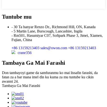
Tuntube mu
- 30 Ta hanyar Renzo Dr., Richmond Hill, ON, Kanada
- 5 Martin Lane, Burscough, Lancashire, Ingila
- Rm501, Hasumiyar C07, Softpark Phase 3, Jimei, Xiamen,
Fujian, China
+86 13159213403
sales@owon.com
+86 13159213403
crane356
Tambaya Ga Mai Farashi
Don tambayoyi game da samfuranmu ko mai lissafin farashi, da
fatan za a bar mana imel ɗin ku kuma za mu tuntube ku cikin
awanni 24.
Tambaya Ga Mai Farashi