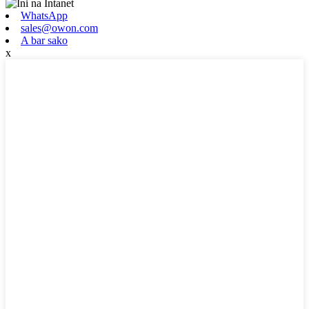
WhatsApp
sales@owon.com
A bar sako
x