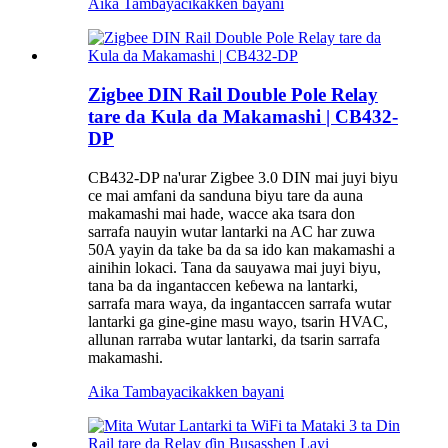
Aika Tambaya
cikakken bayani
Zigbee DIN Rail Double Pole Relay
tare da Kula da Makamashi | CB432-
DP
CB432-DP na'urar Zigbee 3.0 DIN mai juyi biyu
ce mai amfani da sanduna biyu tare da auna
makamashi mai hade, wacce aka tsara don
sarrafa nauyin wutar lantarki na AC har zuwa
50A yayin da take ba da sa ido kan makamashi a
ainihin lokaci. Tana da sauyawa mai juyi biyu,
tana ba da ingantaccen keɓewa na lantarki,
sarrafa mara waya, da ingantaccen sarrafa wutar
lantarki ga gine-gine masu wayo, tsarin HVAC,
allunan rarraba wutar lantarki, da tsarin sarrafa
makamashi.
Aika Tambaya
cikakken bayani